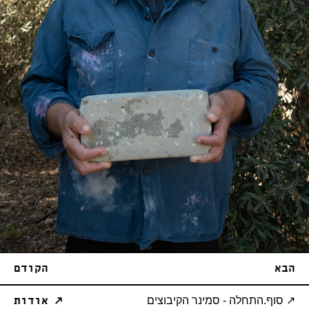
הבא
הקודם
↗ סוף.התחלה - סמינר הקיבוצים
↗ אודות