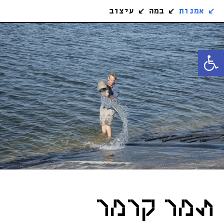
↙
אמנות
↙
במה
↙
עיצוב
פתח סרגל נגישות
תמר קרמר