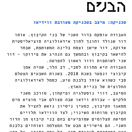
הבנים
טכניקה: מיצב בטכניקה מעורבת ווידיאו
העבודה עוסקת בדור השני של בני הקיבוץ. אותו
דור שנולד וחונך לתוך אידאולוגיה סוציאליסטית
אדוקה, דור שישן וצמח בלינה המשותפת, שבחר
להישאר בקיבוץ ובהמשך גם הנהיג את פירוקו – דור
שני לשותפות ודור ראשון להפרטה.
העבודה היא מחווה לסבי, דב הלר, שהיה אמן
קיבוצי ונפטר בשנת 2018. בשנות השבעים הצטלם
סבי כשהוא אוחז בלבנת טיט, כסמל לאידאולוגיה
החלוצית של בניית הארץ.
המיצב, רווי נוסטלגיה ופיקחון, מורכב משני
חלקים – עבודת וידאו שבה מצולם אבי מוציא מים
ממאגר הקיבוץ, כמעין ניסיון נואש להציל את
הקיבוץ מרוחות השינוי; לצד הווידאו תלויים
חמישה תצלומים שמופיעים בהם בני קיבוץ מן הדור
השני. הם מישירים מבט אל המצלמה ואוחזים בלבנת