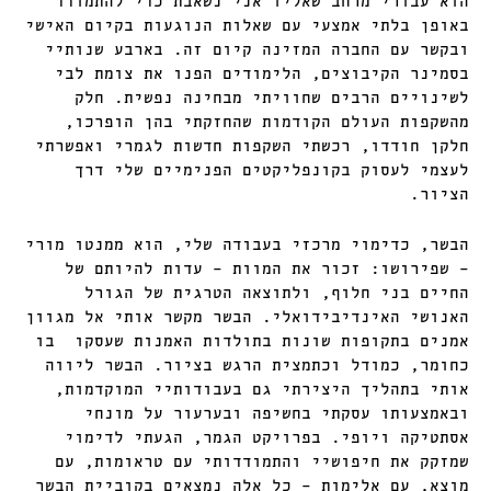
הוא עבורי מרחב שאליו אני נשאבת כדי להתמודד
באופן בלתי אמצעי עם שאלות הנוגעות בקיום האישי
ובקשר עם החברה המזינה קיום זה. בארבע שנותיי
בסמינר הקיבוצים, הלימודים הפנו את צומת לבי
לשינויים הרבים שחוויתי מבחינה נפשית. חלק
מהשקפות העולם הקודמות שהחזקתי בהן הופרכו,
חלקן חודדו, רכשתי השקפות חדשות לגמרי ואפשרתי
לעצמי לעסוק בקונפליקטים הפנימיים שלי דרך
הציור.
הבשר, כדימוי מרכזי בעבודה שלי, הוא ממנטו מורי
– שפירושו: זכור את המוות – עדות להיותם של
החיים בני חלוף, ולתוצאה הטרגית של הגורל
האנושי האינדיבידואלי. הבשר מקשר אותי אל מגוון
אמנים בתקופות שונות בתולדות האמנות שעסקו בו
כחומר, כמודל וכתמצית הרגש בציור. הבשר ליווה
אותי בתהליך היצירתי גם בעבודותיי המוקדמות,
ובאמצעותו עסקתי בחשיפה ובערעור על מונחי
אסתטיקה ויופי. בפרויקט הגמר, הגעתי לדימוי
שמזקק את חיפושיי והתמודדותי עם טראומות, עם
מוצא, עם אלימות – כל אלה נמצאים בקוביית הבשר