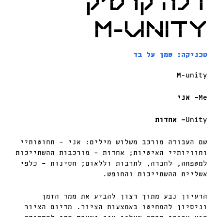
דנה קרסיק
M-UNITY
טכניקה: שמן על בד
M-unity
Me
– אני
Unity
– אחדות
שם העבודה מורכב משלוש מילים: אני – תחושותיי
וחוויותיי האישיות; אחדוּת – מורכבות ההשתייכות
למשפחה, לחברה, לתרבות וללאום; חסינות – כלפי
אשליית ההשתייכות והחופש.
הרעיון נבע מתוך רצון להביע את ממד הזמן
וניסיון להמחישו באמצעות הציור. מדיום הציור