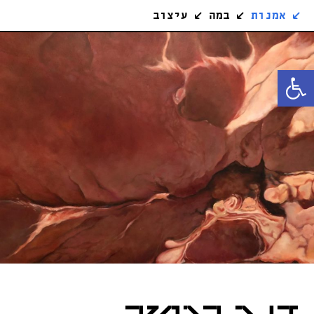
↙
אמנות
↙
במה
↙
עיצוב
פתח סרגל נגישות